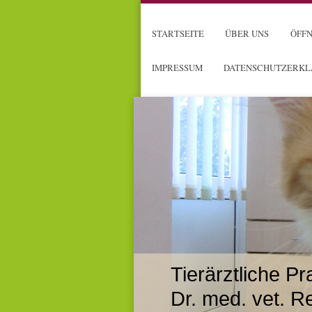
STARTSEITE
ÜBER UNS
ÖFF
IMPRESSUM
DATENSCHUTZERK
Tierärztliche Pr
Dr. med. vet. R