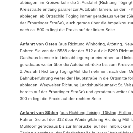
abbiegen, im Kreisverkehr die 3. Ausfahrt (Richtung Töging/
Kreisstraße entlang parallel zur Autobahn fahren, an der T
abbiegen; ab Ortsschild Töging immer geradeaus weiter (Sie 
der Erhartinger Straße), auch gerade über die Ampelkreuz
nach ca. 500 m liegt die Praxis auf der linken Seite.
Anfahrt von Osten
(aus Richtung Winhöring, Altötting, Neuö
Fahren Sie von der B588 oder der B12 auf die B299 Richtu
Gasthaus Isensee in Linksabbiegerspur einordnen und link
geradeaus weiter über die Autobahnbrücke bis zum Kreisverk
2. Ausfahrt Richtung Töging/Mühldorf nehmen; nach dem Ort
Bahnüberführung weiter der Hauptstraße in die Ortsmitte fol
abbiegen: Wegweiser Richtung Landshut/Neumarkt St. Veit (
bereits auf der Erhartinger Straße) und geradeaus weiter 
300 m liegt die Praxis auf der rechten Seite.
Anfahrt von Süden
(aus Richtung Teising, Tüßling, Polling
Fahren Sie auf der B12 über Weiding/Ehring Richtung Mühld
Mühldorf geradeaus bis zur Innbrücke, auf der Innbrücke i