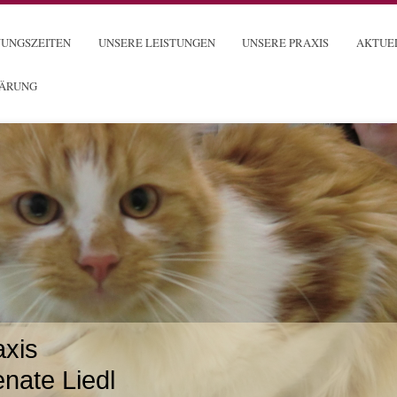
NUNGSZEITEN
UNSERE LEISTUNGEN
UNSERE PRAXIS
AKTUE
LÄRUNG
axis
enate Liedl