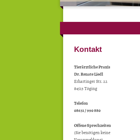
Kontakt
Tierärztliche Praxis
Dr. Renate Liedl
Erhartinger Str. 22
84513 Töging
Telefon
08631 / 990 880
Offene Sprechzeiten
(Sie benötigen keine
Voranmeldung)